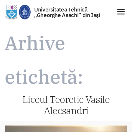
Universitatea Tehnică
„Gheorghe Asachi” din Iaşi
Sari
la
Arhive
conținut
etichetă:
Liceul Teoretic Vasile
Alecsandri