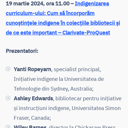
19 martie 2024
, ora 11.00 –
Indigenizarea
curriculum-ului: Cum să încorporăm
cunoștințele indigene în colecțiile bibliotecii și
de ce este important – Clarivate-ProQuest
Prezentatori:
Yanti Ropeyarn
, specialist principal,
Inițiative indigene la Universitatea de
Tehnologie din Sydney, Australia;
Ashley Edwards
, bibliotecar pentru inițiative
și instrucțiuni indigene, Universitatea Simon
Fraser, Canada;
Wiley Barnes
, director la Chickasaw Press