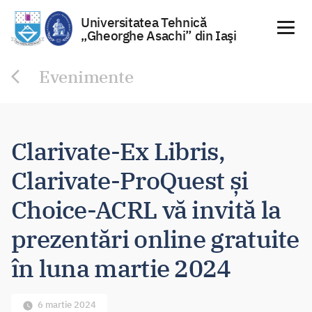
Universitatea Tehnică
„Gheorghe Asachi” din Iaşi
Sari
Evenimente
la
conținut
Clarivate-Ex Libris,
Clarivate-ProQuest și
Choice-ACRL vă invită la
prezentări online gratuite
în luna martie 2024
6 martie 2024