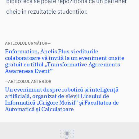
biblioteca se poate repoziționa ca un partener
cheie în rezultatele studenților.
Navigare
ARTICOLUL URMĂTOR
Articolul
Enformation, Anelis Plus și editurile
în
următor:
colaboratoare vă invită la un eveniment onsite
articole
gratuit cu titlul „Transformative Agreements
Awareness Event”
ARTICOLUL ANTERIOR
Articolul
Un eveniment despre robotică și inteligență
anterior:
artificială, organizat de elevii Liceului de
Informatică „Grigore Moisil” și Facultatea de
Automatică și Calculatoare