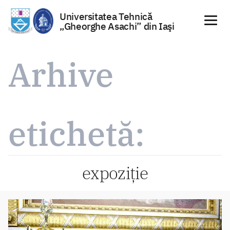
Universitatea Tehnică
„Gheorghe Asachi” din Iaşi
Sari
la
Arhive
conținut
etichetă:
expoziție