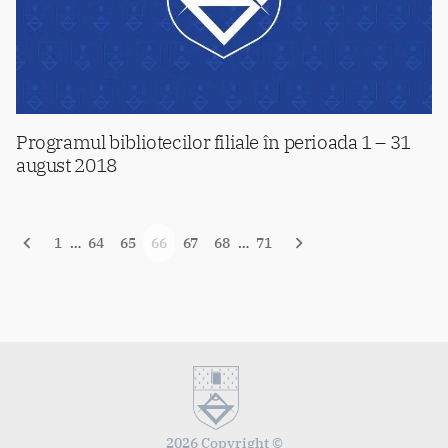
Programul bibliotecilor filiale în perioada 1 – 31
august 2018
Navigare
1
…
64
65
66
67
68
…
71
în
articole
2026 Copyright ©