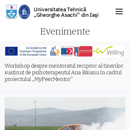
Universitatea Tehnică
„Gheorghe Asachi” din Iaşi
Sari
Evenimente
la
conținut
Workshop despre mentoratul reciproc al tinerilor
susținut de psihoterapeutul Ana Băianu în cadrul
proiectului „MyPeerMentor”