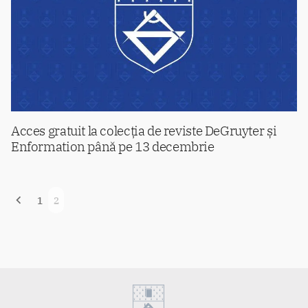
Acces gratuit la colecția de reviste DeGruyter și
Enformation până pe 13 decembrie
Navigare
1
2
în
articole