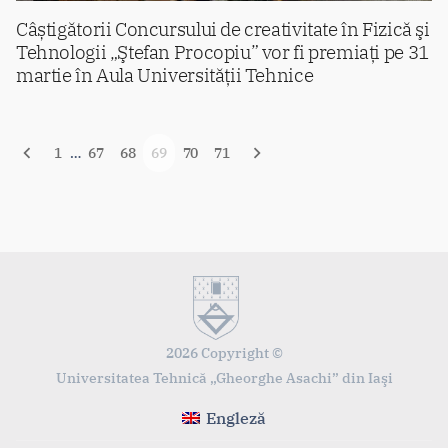
Câștigătorii Concursului de creativitate în Fizică şi
Tehnologii „Ştefan Procopiu” vor fi premiați pe 31
martie în Aula Universității Tehnice
Navigare
1
…
67
68
69
70
71
în
articole
2026 Copyright ©
Universitatea Tehnică „Gheorghe Asachi” din Iaşi
Engleză