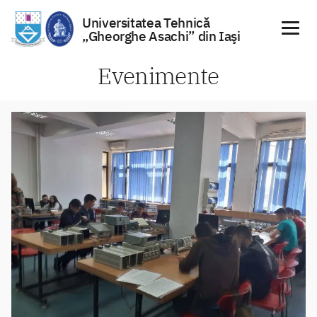
Universitatea Tehnică
„Gheorghe Asachi” din Iaşi
Sari
Evenimente
la
conținut