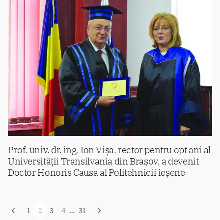
Prof. univ. dr. ing. Ion Vișa, rector pentru opt ani al
Universității Transilvania din Brașov, a devenit
Doctor Honoris Causa al Politehnicii ieșene
Navigare
1
2
3
4
…
31
în