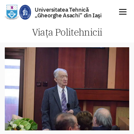
Universitatea Tehnică
„Gheorghe Asachi” din Iaşi
Sari
Viața Politehnicii
la
conținut